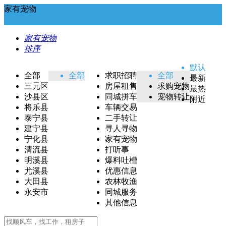
家有宠物
家有宠物
排序
默认
全部
全部
求职招聘
全部
最新
三元区
房屋租售
求购宠物
最热
沙县区
同城拼车
宠物转让
附近
将乐县
车辆交易
泰宁县
二手转让
建宁县
寻人寻物
宁化县
家有宠物
清流县
打听事
明溪县
爆料吐槽
尤溪县
优惠信息
大田县
农林牧渔
永安市
同城服务
其他信息