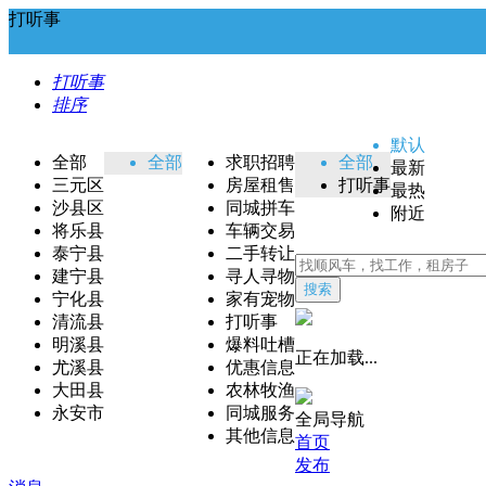
打听事
打听事
排序
默认
全部
全部
求职招聘
全部
最新
三元区
房屋租售
打听事
最热
沙县区
同城拼车
附近
将乐县
车辆交易
泰宁县
二手转让
建宁县
寻人寻物
搜索
宁化县
家有宠物
清流县
打听事
明溪县
爆料吐槽
正在加载...
尤溪县
优惠信息
大田县
农林牧渔
永安市
同城服务
全局导航
其他信息
首页
发布