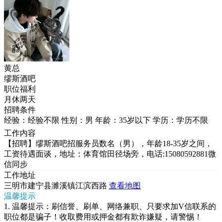
黄总
缪斯酒吧
职位福利
月休两天
招聘条件
经验：经验不限
性别：男
年龄：35岁以下
学历：学历不限
工作内容
【招聘】缪斯酒吧招服务员数名（男），年龄18-35岁之间，
工资待遇面谈，地址：体育馆田径场旁，电话:15080592881微
信同步
工作地址
三明市建宁县濉溪镇江滨西路
查看地图
温馨提示
1. 温馨提示：刷信誉、刷单、网络兼职、只要求加V信联系的
职位都是骗子！收取费用或押金都有欺诈嫌疑，请警惕！