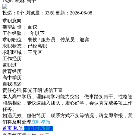
19岁
.
未婚
.
高中
投递：
0个
浏览量：
33次
更新：
2026-06-08
求职意向
期望薪资：
面议
工作经验：
1年以下
求职职位：
餐饮 / 服务员，传菜员，迎宾
求职状态：
已经离职
求职区域：
三元区
工作经历
兼职过
教育经历
高中学历
自我描述
责任心强
阳光开朗
诚信正直
本人高中学历，理解与学习能力突出，做事踏实肯干。性格随
和易相处，能快速融入团队，虚心好学，会认真完成各项工作
任务。
如遇无效、虚假简历、联系方式不实等情况，请立即举报，我
们将及时处理
立即举报
首页
私信
查看联系电话