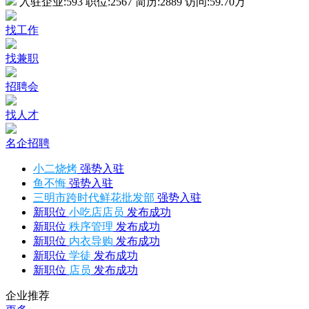
入驻企业:
593
职位:
2567
简历:
2889
访问:
59.70万
找工作
找兼职
招聘会
找人才
名企招聘
小二烧烤
强势入驻
鱼不悔
强势入驻
三明市跨时代鲜花批发部
强势入驻
新职位
小吃店店员
发布成功
新职位
秩序管理
发布成功
新职位
内衣导购
发布成功
新职位
学徒
发布成功
新职位
店员
发布成功
企业推荐